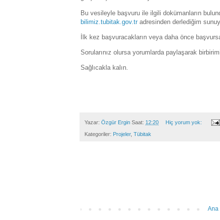
Bu vesileyle başvuru ile ilgili dokümanların bul
bilimiz.tubitak.gov.tr
adresinden derlediğim sunuyu
İlk kez başvuracakların veya daha önce başvursa 
Sorularınız olursa yorumlarda paylaşarak birbirimi
Sağlıcakla kalın.
Yazar:
Özgür Ergin
Saat:
12:20
Hiç yorum yok:
Kategoriler:
Projeler
,
Tübitak
Ana 