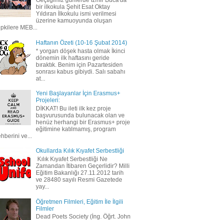
Geçtiğimiz günlerde İzmir Buca'da
bir ilkokula Şehit Esat Oktay
Yıldıran İlkokulu ismi verilmesi
üzerine kamuoyunda oluşan
epkilere MEB...
Haftanın Özeti (10-16 Şubat 2014)
* yorgan döşek hasta olmak İkinci
dönemin ilk haftasını geride
bıraktık. Benim için Pazartesiden
sonrası kabus gibiydi. Salı sabahı
at...
Yeni Başlayanlar İçin Erasmus+
Projeleri:
DİKKAT! Bu ileti ilk kez proje
başvurusunda bulunacak olan ve
henüz herhangi bir Erasmus+ proje
eğitimine katılmamış, program
ehberini ve...
Okullarda Kılık Kıyafet Serbestliği
Kılık Kıyafet Serbestliği Ne
Zamandan İtibaren Geçerlidir? Milli
Eğitim Bakanlığı 27.11.2012 tarih
ve 28480 sayılı Resmi Gazetede
yay...
Öğretmen Filmleri, Eğitim İle İlgili
Filmler
Dead Poets Society (İng. Öğrt. John