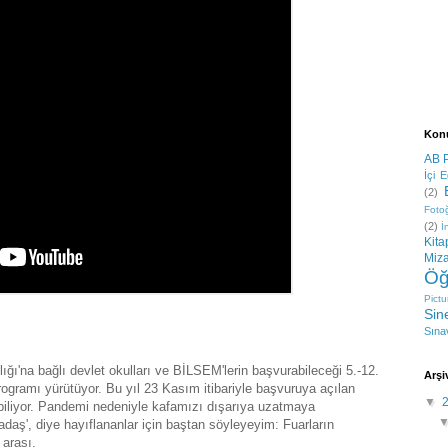
Konu
AB P
İçi E
(2)
Fotoğ
(2)
İ
Kita
Miz
Öğ
Pictu
Sin
Sınav
ığı'na bağlı devlet okulları ve BİLSEM'lerin başvurabileceği 5.-12.
Arşi
 programı yürütüyor. Bu yıl 23 Kasım itibariyle başvuruya açılan
▼
biliyor. Pandemi nedeniyle kafamızı dışarıya uzatmaya
adaş', diye hayıflananlar için baştan söyleyeyim: Fuarların
 arası.