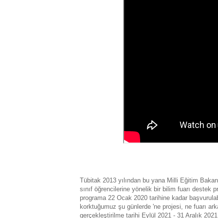
Tübitak 2013 yılından bu yana Milli Eğitim Bakanl
sınıf öğrencilerine yönelik bir bilim fuarı destek
programa 22 Ocak 2020 tarihine kadar başvurula
korktuğumuz şu günlerde 'ne projesi, ne fuarı ark
gerçekleştirilme tarihi Eylül 2021 - 31 Aralık 2021