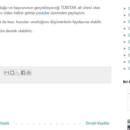
unduğu ve başvurunun gerçekleşeceği TÜBİTAK alt sitesi olan
►
 video haline getirip
youtube
üzerinden paylaştım.
►
da bazı husuları unuttuğunu düşünenlerin faydasına olabilir.
►
►
ze destek olabiliriz.
►
►
►
►
►
►
BU 
Sayfa
Önceki Kayıtlar