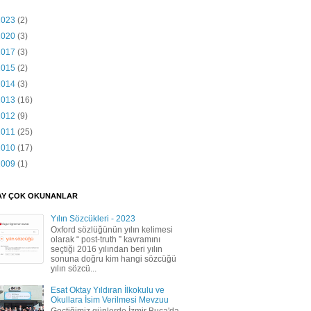
2023
(2)
2020
(3)
2017
(3)
2015
(2)
2014
(3)
2013
(16)
2012
(9)
2011
(25)
2010
(17)
2009
(1)
AY ÇOK OKUNANLAR
Yılın Sözcükleri - 2023
Oxford sözlüğünün yılın kelimesi
olarak “ post-truth ” kavramını
seçtiği 2016 yılından beri yılın
sonuna doğru kim hangi sözcüğü
yılın sözcü...
Esat Oktay Yıldıran İlkokulu ve
Okullara İsim Verilmesi Mevzuu