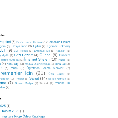
lar
rojeleri
(5)
Comenius Hizmet
Belirli Gün ve Haftalar
(1)
ğitim
(3)
Dosya İndir
(3)
Eğitim
(2)
Eğitimde Teknoloji
ELT
(9)
ELT Teknik
(1)
ErasmusPlus
(1)
Faaliyet
(1)
Güncel
(9)
Gezi Gözlem
(4)
Gündem
rafçılık
(1)
İnternet Siteleri
(10)
ngilizce Müfredat
(1)
Kişisel
(1)
p
(4)
Konu Dışı
(3)
Mevzuat
(3)
Medya Okuryazarlığı
(1)
ah
(6)
Müzik
(2)
Öğretmen Seçme Sınavları
(2)
retmenler İçin
(21)
Özlü Sözler
(1)
Sanat
(14)
rEnglish
(1)
Projeler
(1)
Sevgili Günlük
(1)
ema
(7)
Yabancı Dil
Sosyal Medya
(1)
Tübitak
(1)
ları
(2)
v
2025
(1)
▼
Kasım 2025
(1)
İngilizce Proje Ödevi Kataloğu